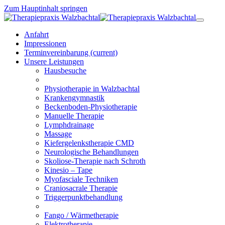
Zum Hauptinhalt springen
Anfahrt
Impressionen
Terminvereinbarung
(current)
Unsere Leistungen
Hausbesuche
Physiotherapie in Walzbachtal
Krankengymnastik
Beckenboden-Physiotherapie
Manuelle Therapie
Lymphdrainage
Massage
Kiefergelenkstherapie CMD
Neurologische Behandlungen
Skoliose-Therapie nach Schroth
Kinesio – Tape
Myofasciale Techniken
Craniosacrale Therapie
Triggerpunktbehandlung
Fango / Wärmetherapie
Elektrotherapie