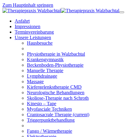
Zum Hauptinhalt springen
Anfahrt
Impressionen
Terminvereinbarung
Unsere Leistungen
Hausbesuche
Physiotherapie in Walzbachtal
Krankengymnastik
Beckenboden-Physiotherapie
Manuelle Therapie
Lymphdrainage
Massage
Kiefergelenkstherapie CMD
Neurologische Behandlungen
Skoliose-Therapie nach Schroth
Kinesio – Tape
Myofasciale Techniken
Craniosacrale Therapie
(current)
Triggerpunktbehandlung
Fango / Wärmetherapie
Elektrotherapie