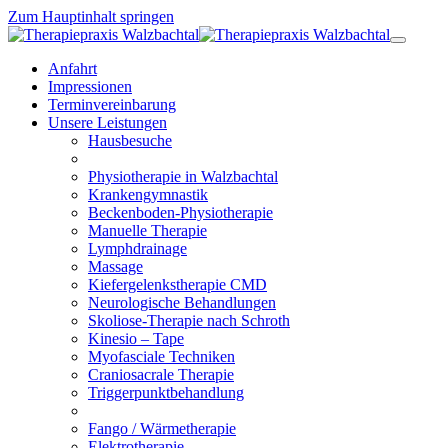
Zum Hauptinhalt springen
Anfahrt
Impressionen
Terminvereinbarung
Unsere Leistungen
Hausbesuche
Physiotherapie in Walzbachtal
Krankengymnastik
Beckenboden-Physiotherapie
Manuelle Therapie
Lymphdrainage
Massage
Kiefergelenkstherapie CMD
Neurologische Behandlungen
Skoliose-Therapie nach Schroth
Kinesio – Tape
Myofasciale Techniken
Craniosacrale Therapie
Triggerpunktbehandlung
Fango / Wärmetherapie
Elektrotherapie