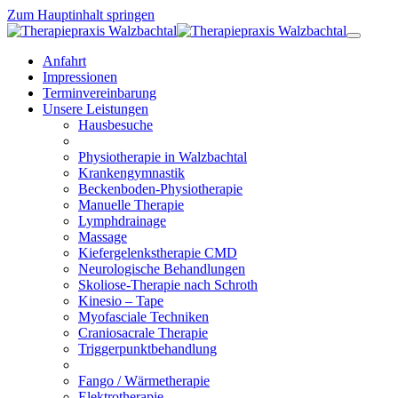
Zum Hauptinhalt springen
Anfahrt
Impressionen
Terminvereinbarung
Unsere Leistungen
Hausbesuche
Physiotherapie in Walzbachtal
Krankengymnastik
Beckenboden-Physiotherapie
Manuelle Therapie
Lymphdrainage
Massage
Kiefergelenkstherapie CMD
Neurologische Behandlungen
Skoliose-Therapie nach Schroth
Kinesio – Tape
Myofasciale Techniken
Craniosacrale Therapie
Triggerpunktbehandlung
Fango / Wärmetherapie
Elektrotherapie